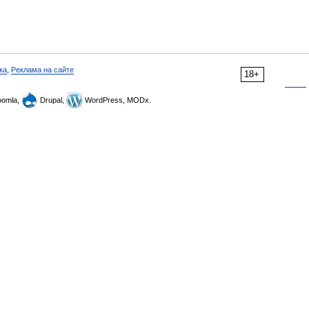
ка
,
Реклама на сайте
18+
omla,
Drupal,
WordPress, MODx.