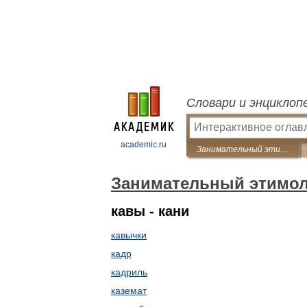
Словари и энциклоп
academic.ru
Занимательный этимологический словарь
Занимательный этимол
кавы - кани
кавычки
кадр
кадриль
каземат