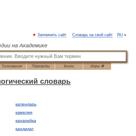
Запомнить сайт
Словарь на свой сайт
RU
едии на Академике
Толкования
Переводы
Книги
Игры ⚽
огический словарь
календарь
камелия
канарейка
кандидат