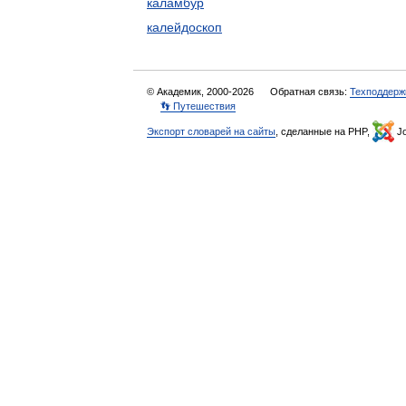
каламбур
калейдоскоп
© Академик, 2000-2026
Обратная связь:
Техподдерж
👣 Путешествия
Экспорт словарей на сайты
, сделанные на PHP,
Jo